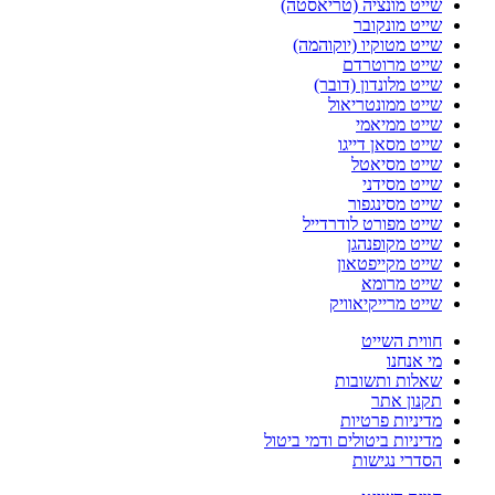
שייט מונציה (טריאסטה)
שייט מונקובר
שייט מטוקיו (יוקוהמה)
שייט מרוטרדם
שייט מלונדון (דובר)
שייט ממונטריאול
שייט ממיאמי
שייט מסאן דייגו
שייט מסיאטל
שייט מסידני
שייט מסינגפור
שייט מפורט לודרדייל
שייט מקופנהגן
שייט מקייפטאון
שייט מרומא
שייט מרייקיאוויק
חווית השייט
מי אנחנו
שאלות ותשובות
תקנון אתר
מדיניות פרטיות
מדיניות ביטולים ודמי ביטול
הסדרי נגישות