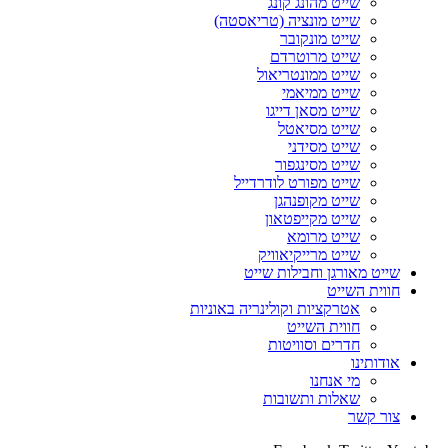
שייט מהונג קונג
שייט מונציה (טריאסטה)
שייט מונקובר
שייט מרוטרדם
שייט ממונטריאול
שייט ממיאמי
שייט מסאן דייגו
שייט מסיאטל
שייט מסידני
שייט מסינגפור
שייט מפורט לודרדייל
שייט מקופנהגן
שייט מקייפטאון
שייט מרומא
שייט מרייקיאוויק
שייט מאורגן וחבילות שייט
חווית השייט
אטרקציות וקולינריה באוניות
חווית השייט
חדרים וסוויטות
אודותינו
מי אנחנו
שאלות ותשובות
צור קשר