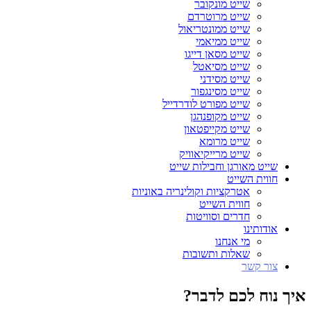
שייט מונקובר
שייט מרוטרדם
שייט ממונטריאול
שייט ממיאמי
שייט מסאן דייגו
שייט מסיאטל
שייט מסידני
שייט מסינגפור
שייט מפורט לודרדייל
שייט מקופנהגן
שייט מקייפטאון
שייט מרומא
שייט מרייקיאוויק
שייט מאורגן וחבילות שייט
חווית השייט
אטרקציות וקולינריה באוניות
חווית השייט
חדרים וסוויטות
אודותינו
מי אנחנו
שאלות ותשובות
צור קשר
איך נוח לכם לדבר?