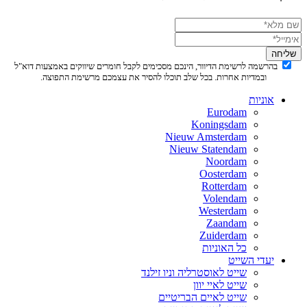
שליחה
בהרשמה לרשימת הדיוור, הינכם מסכימים לקבל חומרים שיווקים באמצעות דוא"ל
ובמדיות אחרות. בכל שלב תוכלו להסיר את עצמכם מרשימת התפוצה.
אוניות
Eurodam
Koningsdam
Nieuw Amsterdam
Nieuw Statendam
Noordam
Oosterdam
Rotterdam
Volendam
Westerdam
Zaandam
Zuiderdam
כל האוניות
יעדי השייט
שייט לאוסטרליה וניו זילנד
שייט לאיי יוון
שייט לאיים הבריטיים