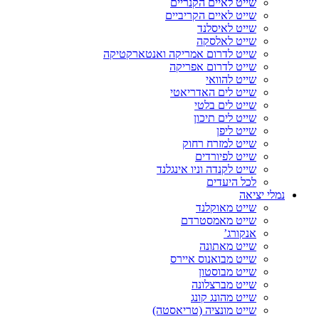
שייט לאיים הקנריים
שייט לאיים הקריביים
שייט לאיסלנד
שייט לאלסקה
שייט לדרום אמריקה ואנטארקטיקה
שייט לדרום אפריקה
שייט להוואי
שייט לים האדריאטי
שייט לים בלטי
שייט לים תיכון
שייט ליפן
שייט למזרח רחוק
שייט לפיורדים
שייט לקנדה וניו אינגלנד
לכל היעדים
נמלי יציאה
שייט מאוקלנד
שייט מאמסטרדם
אנקורג’
שייט מאתונה
שייט מבואנוס איירס
שייט מבוסטון
שייט מברצלונה
שייט מהונג קונג
שייט מונציה (טריאסטה)