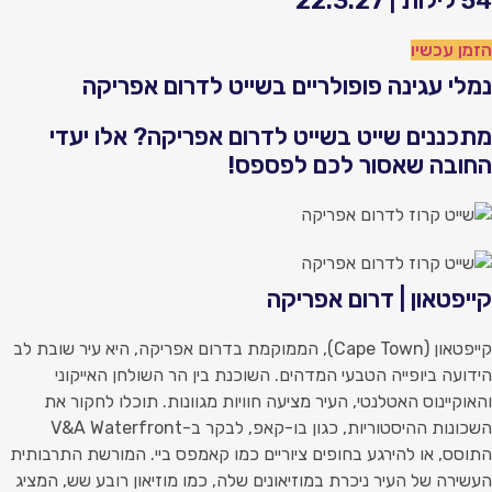
ילות | 22.3.27
זמן עכשיו
מלי עגינה פופולריים בשייט לדרום אפריקה
תכננים שייט בשייט לדרום אפריקה? אלו יעדי
חובה שאסור לכם לפספס!
ייפטאון | דרום אפריקה
קייפטאון (Cape Town), הממוקמת בדרום אפריקה, היא עיר שובת לב
ידועה ביופייה הטבעי המדהים. השוכנת בין הר השולחן האייקוני
האוקיינוס ​​האטלנטי, העיר מציעה חוויות מגוונות. תוכלו לחקור את
השכונות ההיסטוריות, כגון בו-קאפ, לבקר ב-V&A Waterfront
תוסס, או להירגע בחופים ציוריים כמו קאמפס ביי. המורשת התרבותית
עשירה של העיר ניכרת במוזיאונים שלה, כמו מוזיאון רובע שש, המציג