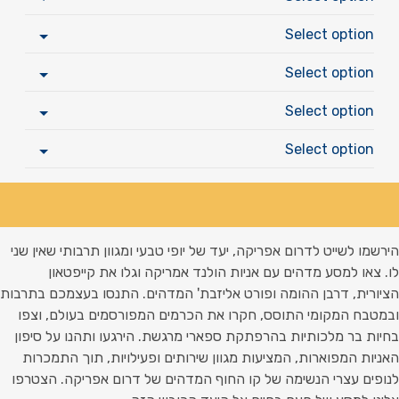
Select option
Select option
Select option
Select option
ירשמו לשייט לדרום אפריקה, יעד של יופי טבעי ומגוון תרבותי שאין שני
ו. צאו למסע מדהים עם אניות הולנד אמריקה וגלו את קייפטאון
ציורית, דרבן ההומה ופורט אליזבת' המדהים. התנסו בעצמכם בתרבות
במטבח המקומי התוסס, חקרו את הכרמים המפורסמים בעולם, וצפו
חיות בר מלכותיות בהרפתקת ספארי מרגשת. הירגעו ותהנו על סיפון
אניות המפוארות, המציעות מגוון שירותים ופעילויות, תוך התמכרות
נופים עצרי הנשימה של קו החוף המדהים של דרום אפריקה. הצטרפו