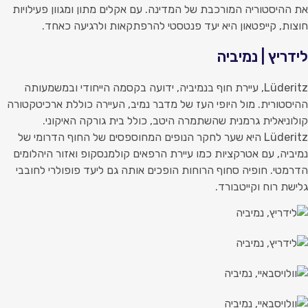
ת ההיסטוריה המורכבת של המדינה. עם אקלים מתון ומגוון פעילויות
וצות, קייפטאון היא יעד פנטסטי להרפתקאות ולרגיעה כאחד.
ידריץ | נמיביה
Lüderitz, עיירת חוף בנמיביה, ידועה בקסמה הייחודי ובמשמעותה
היסטורית. מול היופי העז של מדבר נמיב, העיירה כוללת ארכיטקטורה
ולוניאלית גרמנית שהשתמרה היטב, כולל בית גורקה האיקוני.
Lüderitz היא שער לחקר הנופים המחוספסים של החוף הדרומי של
מיביה, עם אטרקציות כמו עיירת הרפאים קולמנסקופ ואזור היהלומים
דרמטי. חופיה סחוף הרוחות הופכים אותה גם ליעד פופולרי לחובבי
לישת רוח וקייטבורד.