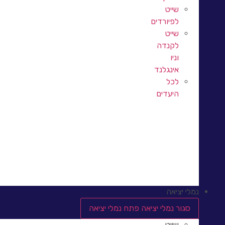
שייט
לפיורדים
שייט
לקנדה
וניו
אינגלנד
לכל
היעדים
שייט לאוסטרליה וניו זילנד
שייט לאיסלנד
שייט ליפן
נמלי יציאה
סגור נמלי יציאה
פתח נמלי יציאה
שייט