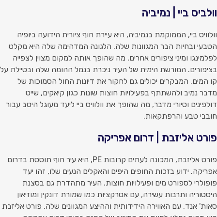
ולביס ביי | נמיביה
ולוויס ביי, הממוקמת בנמיביה, היא עיירת חוף ציורית הידועה ביופיה
טבעי ובחיות הבר המגוונות שלה. הלגונה המדהימה שלה היא מקלט
פלמינגו ומיני ציפורים אחרים, מה שהופך אותה למקום מצוין לצפייה
ציפורים. המורשת הימית של העיר ניכרת בנמל ההומה שלה ובטיילת על
ו המים. המבקרים יכולים גם לחקור את דיונות החול הסמוכות של
דבר נמיב ולהשתתף בפעילויות חוצות שונות כגון קיאקים, שייט
ולפינים וסיורי מדבר, מה שהופך את וולוויס ביי ליעד מעוגל היטב עבור
ובבי טבע והרפתקאות.
ורט אליזבת | דרום אפריקה
פורט אליזבת, המכונה לעתים קרובות PE, היא עיר חוף תוססת בדרום
פריקה. ידוע בזכות החופים היפים והאקלים הנעים שלו, זהו יעד
ופולרי לספורט מים ופעילויות חוצות. העיר מתהדרת גם בסצנת
יסטוריה ותרבות עשירה, עם אטרקציות כמו שמורת דונקין ומוזיאון
אות' אנד. עם האווירה הידידותית וההיצע המגוונים שלה, פורט אליזבת