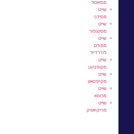
מסיאטל
שייט
מסידני
שייט
מסינגפור
שייט
מפורט
לודרדייל
שייט
מקופנהגן
שייט
מקייפטאון
שייט
מרומא
שייט
מרייקיאוויק
שייט מטוקיו (יוקוהמה)