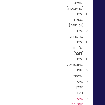
מונציה
(טריאסטה)
שייט
מטוקיו
(יוקוהמה)
שייט
מרוטרדם
שייט
מלונדון
(דובר)
שייט
ממונטריאול
שייט
ממיאמי
שייט
מסאן
דייגו
שייט
מונקובר