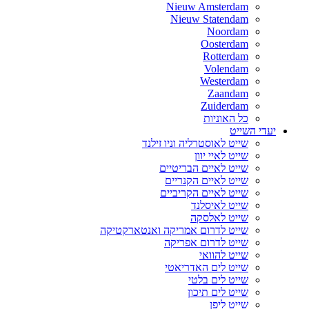
Nieuw Amsterdam
Nieuw Statendam
Noordam
Oosterdam
Rotterdam
Volendam
Westerdam
Zaandam
Zuiderdam
כל האוניות
יעדי השייט
שייט לאוסטרליה וניו זילנד
שייט לאיי יוון
שייט לאיים הבריטיים
שייט לאיים הקנריים
שייט לאיים הקריביים
שייט לאיסלנד
שייט לאלסקה
שייט לדרום אמריקה ואנטארקטיקה
שייט לדרום אפריקה
שייט להוואי
שייט לים האדריאטי
שייט לים בלטי
שייט לים תיכון
שייט ליפן