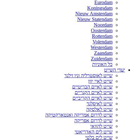
Eurodam
Koningsdam
Nieuw Amsterdam
Nieuw Statendam
Noordam
Oosterdam
Rotterdam
Volendam
Westerdam
Zaandam
Zuiderdam
כל האוניות
יעדי השייט
שייט לאוסטרליה וניו זילנד
שייט לאיי יוון
שייט לאיים הבריטיים
שייט לאיים הקנריים
שייט לאיים הקריביים
שייט לאיסלנד
שייט לאלסקה
שייט לדרום אמריקה ואנטארקטיקה
שייט לדרום אפריקה
שייט להוואי
שייט לים האדריאטי
שייט לים בלטי