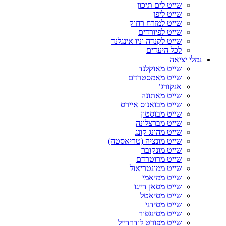
שייט לים תיכון
שייט ליפן
שייט למזרח רחוק
שייט לפיורדים
שייט לקנדה וניו אינגלנד
לכל היעדים
נמלי יציאה
שייט מאוקלנד
שייט מאמסטרדם
אנקורג’
שייט מאתונה
שייט מבואנוס איירס
שייט מבוסטון
שייט מברצלונה
שייט מהונג קונג
שייט מונציה (טריאסטה)
שייט מונקובר
שייט מרוטרדם
שייט ממונטריאול
שייט ממיאמי
שייט מסאן דייגו
שייט מסיאטל
שייט מסידני
שייט מסינגפור
שייט מפורט לודרדייל