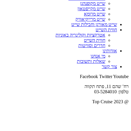
שייט מקופנהגן
שייט מקייפטאון
שייט מרומא
שייט מרייקיאוויק
שייט מאורגן וחבילות שייט
חווית השייט
אטרקציות וקולינריה באוניות
חווית השייט
חדרים וסוויטות
אודותינו
מי אנחנו
שאלות ותשובות
צור קשר
Facebook
Twitter
Youtube
רח’ שהם 11, פתח תקווה
טלפון: 03-5284010
@ 2023 Top Cruise
תקנון אתר
|
מדיניות פרטיות
מדיניות ביטולים ודמי ביטול
|
הצהרת נגישות