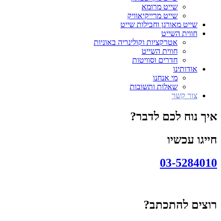
שייט מרומא
שייט מרייקיאוויק
שייט מאורגן וחבילות שייט
חווית השייט
אטרקציות וקולינריה באוניות
חווית השייט
חדרים וסוויטות
אודותינו
מי אנחנו
שאלות ותשובות
צור קשר
איך נוח לכם לדבר?
חייגו עכשיו
03-5284010
רוצים להתכתב?