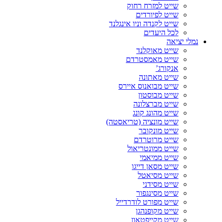
שייט למזרח רחוק
שייט לפיורדים
שייט לקנדה וניו אינגלנד
לכל היעדים
נמלי יציאה
שייט מאוקלנד
שייט מאמסטרדם
אנקורג’
שייט מאתונה
שייט מבואנוס איירס
שייט מבוסטון
שייט מברצלונה
שייט מהונג קונג
שייט מונציה (טריאסטה)
שייט מונקובר
שייט מרוטרדם
שייט ממונטריאול
שייט ממיאמי
שייט מסאן דייגו
שייט מסיאטל
שייט מסידני
שייט מסינגפור
שייט מפורט לודרדייל
שייט מקופנהגן
שייט מקייפטאון