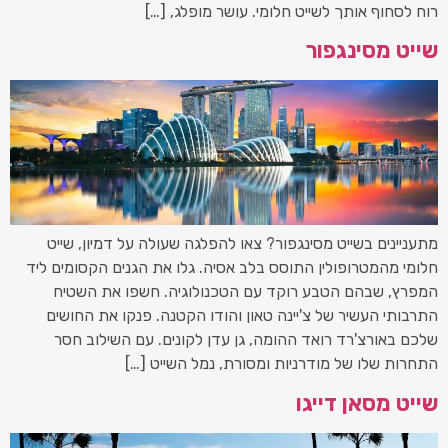
רוח לסחוף אותך לשייט חלומי. עושר מופלג, […]
שייט מסינגפור
מתעניינים בשייט מסינגפור? צאו להפלגה שעולה על דמיון, שייט
חלומי מהמטרופולין התוסס בלב אסיה. גלו את הגנים הקסומים ליד
המפרץ, שבהם הטבע רוקד עם הטכנולוגיה. חשפו את השטיח
התרבותי העשיר של צ'יינה טאון והודו הקטנה. פנקו את החושים
שלכם באורצ'רד רואד ההומה, גן עדן לקונים. עם השילוב חסר
התחרות שלו של מודרניות ומסורת, נמל השייט […]
שייט מסאן דייגו