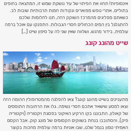
אינסופיות! תחוו את הפיתוי של עיר נושקת שמש זו, המתגאה בחופים
בתוליים, אתרי נופש מפוארים ונקודות חמות תרבותיות שובות לב.
כשאתם מפליגים מהמרכז השוקק הזה, תנו לחלומות שלכם
להתגלגל בין המים הכחולים חסרי הגבולות. התפנקו עם אוכל ברמה
עולמית, בידור מרגש, ושלווה שאין שני לה על סיפון שייט […]
שייט מהונג קונג
מתעניינים בשייט מהונג קונג? צאו להפלגה מהמטרופולין ההומה הזה
וצאו למסע שישאיר אתכם חסרי נשימה. גלו את הרחובות התוססים
של קאולון, התבוננו בקו הרקיע האיקוני בפסגת ויקטוריה (ויקטוריה
פיק), והסתובבו בנחת בשווקים הקסומים של מונג קוק. אבל הקסם
האמיתי טמון בנמל שלנו, שבו אוניות ברמה עולמית מחכות בקוצר