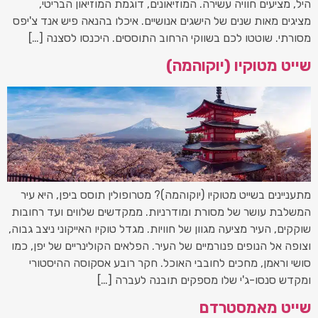
היל, מציעים חוויה עשירה. המוזיאונים, דוגמת המוזיאון הבריטי,
מציגים מאות שנים של הישגים אנושיים. איכלו בהנאה פיש אנד צ'יפס
מסורתי. שוטטו לכם בשווקי הרחוב התוססים. היכנסו לסצנה […]
שייט מטוקיו (יוקוהמה)
מתעניינים בשייט מטוקיו (יוקוהמה)? מטרופולין תוסס ביפן, היא עיר
המשלבת עושר של מסורת ומודרניות. ממקדשים שלווים ועד רחובות
שוקקים, העיר מציעה מגוון של חוויות. מגדל טוקיו האייקוני ניצב גבוה,
וצופה אל הנופים פנורמיים של העיר. הפלאים הקולינריים של יפן, כמו
סושי וראמן, מחכים לחובבי האוכל. חקר רובע אסקוסה ההיסטורי
ומקדש סנסו-ג'י שלו מספקים תובנה לעברה […]
שייט מאמסטרדם