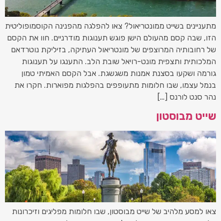
מתעניינים בשייט ממונטריאול? צאו להפלגה מהפנינה הקוסמופוליטית
הזו, שבה קסם מהעולם הישן פוגש תענוגות מודרניים. חוו את הקסם
של רחובותיה המרוצפים של מונטריאול העתיקה, בזיליקת נוטרדאם
המלכותית ותצפית מונט-רויאל שובת הלב. התענגו על תענוגות
גורמה ושקעו בסצנת אמנות משגשגת. אבל הקסם האמיתי טמון
בנמל עצמו, שבו חלומות מתעופפים בהפלגות מפוארות. חקרו את
נהר סנט לורנס […]
שייט מבוסטון
צאו למסע מלהיב של שייט מבוסטון, שבו חלומות מפליגים וזיכרונות