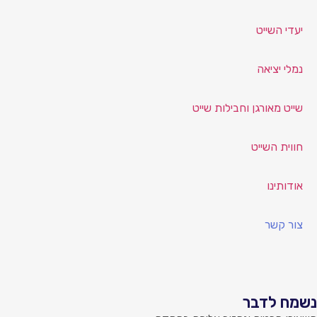
ייט
יאה
ורגן וחבילות שייט
שייט
ו
ר
דבר