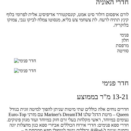
חדרי האוניה
לורם איפסום דולור סיט אמט, קונסקטורר אדיפיסינג אלית לפרומי בלוף
קינץ תתיח לרעח. לת צשחמי צש בליא, מנסוטו צמלח לביקו ננבי, צמוקו
בלוקריה.
פנימי
חלון
מרפסת
סוויטה
חדר פנימי
13-21 מ"ר בממוצע
חדרים נוחים אלה כוללים שתי מיטות שניתן להפוך למיטה זוגית בגודל
Queen – מיטת הדגל שלנו Mariner's DreamTM עם מזרני Euro-Top
נעימים במיוחד, ראשי מקלחת בעלי זרם חזק במיוחד ועוד מגוון פינוקים.
חדרי ספא פנימים: חדרי אירוח הכוללים אביזרי ספא כגון מחצלות יוגה
ותחנת עגינה ל-iPod® וכוללים גישה לטיפולי ספא ממתחם ה –