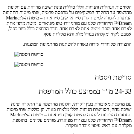
הסוויטות הגדולות והנוחות הללו כוללות פינת ישיבה מרווחת עם חלונות
מהרצפה עד התקרה המשקיפים על מרפסת פרטית, שתי מיטות תחתונות
הניתנות להמרה למיטת קווין סייז או קינג סייז אחת – מיטת ה-Mariner's
Dream™ הייחודית שלנו עם מזרני יורו-טופ מפוארים. מיטת מרפי אחת
לאדם אחד וספת מיטה אחת לאדם אחד. חדר הרחצה כולל כיור כפול,
אמבט ג'קוזי ומקלחת בגודל מלא ותא מקלחת נוסף.
התצורה של חדרי אירוח עשויה להשתנות מהתמונות המוצגות.
סוויטת ויסטה
24-33 מ"ר בממוצע כולל המרפסת
עם מרפסת מאובזרת בעץ יוקרתי, חלונות מהרצפה עד התקרה ופינת
ישיבה נוחה, הסוויטות הנוחות הללו מלאות באור. הן כוללות שתי מיטות
תחתונות הניתנות להמרה למיטת קווין סייז אחת – מיטת ה-Mariner's
Dream™ הייחודית שלנו עם יורו מפוארת. מזרנים עליונים, בתוספת
מקלחת עם ראש עיסוי מובחר ומקרר.