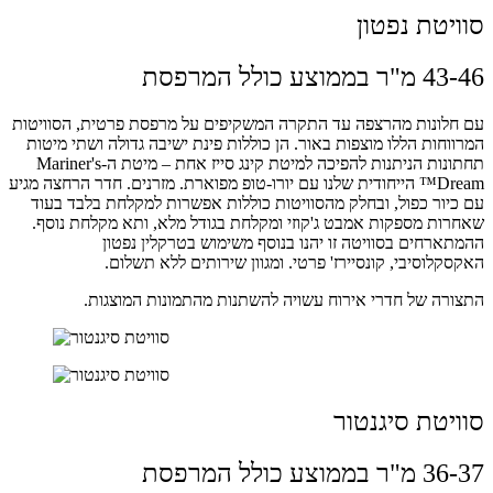
סוויטת נפטון
43-46 מ"ר בממוצע כולל המרפסת
עם חלונות מהרצפה עד התקרה המשקיפים על מרפסת פרטית, הסוויטות
המרווחות הללו מוצפות באור. הן כוללות פינת ישיבה גדולה ושתי מיטות
תחתונות הניתנות להפיכה למיטת קינג סייז אחת – מיטת ה-Mariner's
Dream™ הייחודית שלנו עם יורו-טופ מפוארת. מזרנים. חדר הרחצה מגיע
עם כיור כפול, ובחלק מהסוויטות כוללות אפשרות למקלחת בלבד בעוד
שאחרות מספקות אמבט ג'קוזי ומקלחת בגודל מלא, ותא מקלחת נוסף.
ההמתארחים בסוויטה זו יהנו בנוסף משימוש בטרקלין נפטון
האקסקלוסיבי, קונסיירז' פרטי. ומגוון שירותים ללא תשלום.
התצורה של חדרי אירוח עשויה להשתנות מהתמונות המוצגות.
סוויטת סיגנטור
36-37 מ"ר בממוצע כולל המרפסת