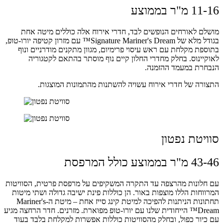
11-16 מ"ר בממוצע
מושלם לאורחים הנופשים לבד, חדרי אירוח אלה כוללים מיטה אחת
בגודל מלא של Signature Mariner's Dream™ עם מזרון קטיפה יורו-טופ,
בתוספת מקלחת עם ראש עיסוי פרימיום, מגוון מתקנים מודרניים ונוף
לאוקיינוס. בחלק מחדרי החלון קיים נוף מוסתר בהתאם לקטגוריה
הנבחרת במעמד ההזמנה.
התצורה של חדרי אירוח עשויה להשתנות מהתמונות המוצגות.
סוויטת נפטון
43-46 מ"ר בממוצע כולל המרפסת
עם חלונות מהרצפה עד התקרה המשקיפים על מרפסת פרטית, הסוויטות
המרווחות הללו מוצפות באור. הן כוללות פינת ישיבה גדולה ושתי מיטות
תחתונות הניתנות להפיכה למיטת קינג סייז אחת – מיטת ה-Mariner's
Dream™ הייחודית שלנו עם יורו-טופ מפוארת. מזרנים. חדר הרחצה מגיע
עם כיור כפול, ובחלק מהסוויטות כוללות אפשרות למקלחת בלבד בעוד