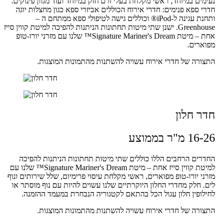
נעימים במיוחד, ראשי מקלחת בעלי זרם חזק במיוחד ועוד מגוון פינוקים.
חדרי ספא פנימים: חדרי אירוח הכוללים אביזרי ספא כגון מחצלות יוגה
ותחנת עגינה ל-iPod® וכוללים גישה לטיפולי ספא ממתחם ה –
Greenhouse. ישנן שתי מיטות תחתונות הניתנות להפיכה למיטת קווין סייז
אחת – מיטת Signature Mariner's Dream™ שלנו עם מזרני יורו-טופ
מפוארים.
התצורה של חדרי אירוח עשויה להשתנות מהתמונות המוצגות.
חדר חלון
16-26 מ"ר בממוצע
החדרים הרחבים הללו כוללים שתי מיטות תחתונות הניתנות להפיכה
למיטת קווין סייז אחת – מיטת Signature Mariner's Dream™ שלנו עם
מזרני יורו-טופ מפוארים, ראשי מקלחת עיסוי פרימיום, שלל שירותים ונוף
לים. חלק מחדרי החלון היוקרתיים שלנו עשוים להיות עם נוף מוסתר או
לחילופין חלון עגול הכל בהתאם לקטגוריה הנבחרת במעמד ההזמנה.
התצורה של חדרי אירוח עשויה להשתנות מהתמונות המוצגות.