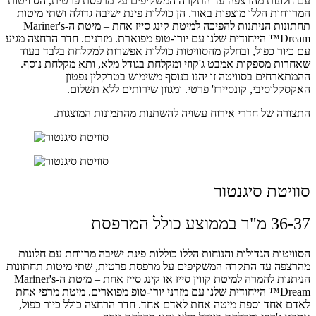
עם חלונות מהרצפה עד התקרה המשקיפים על מרפסת פרטית, הסוויטות
המרווחות הללו מוצפות באור. הן כוללות פינת ישיבה גדולה ושתי מיטות
תחתונות הניתנות להפיכה למיטת קינג סייז אחת – מיטת ה-Mariner's
Dream™ הייחודית שלנו עם יורו-טופ מפוארת. מזרנים. חדר הרחצה מגיע
עם כיור כפול, ובחלק מהסוויטות כוללות אפשרות למקלחת בלבד בעוד
שאחרות מספקות אמבט ג'קוזי ומקלחת בגודל מלא, ותא מקלחת נוסף.
ההמתארחים בסוויטה זו יהנו בנוסף משימוש בטרקלין נפטון
האקסקלוסיבי, קונסיירז' פרטי. ומגוון שירותים ללא תשלום.
התצורה של חדרי אירוח עשויה להשתנות מהתמונות המוצגות.
סוויטת סיגנטור
36-37 מ"ר בממוצע כולל המרפסת
הסוויטות הגדולות והנוחות הללו כוללות פינת ישיבה מרווחת עם חלונות
מהרצפה עד התקרה המשקיפים על מרפסת פרטית, שתי מיטות תחתונות
הניתנות להמרה למיטת קווין סייז או קינג סייז אחת – מיטת ה-Mariner's
Dream™ הייחודית שלנו עם מזרני יורו-טופ מפוארים. מיטת מרפי אחת
לאדם אחד וספת מיטה אחת לאדם אחד. חדר הרחצה כולל כיור כפול,