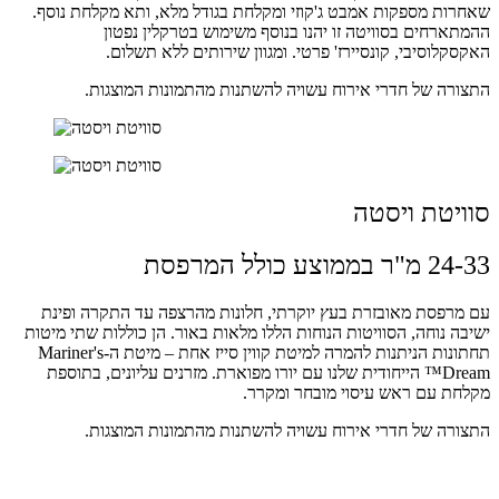
שאחרות מספקות אמבט ג'קוזי ומקלחת בגודל מלא, ותא מקלחת נוסף.
ההמתארחים בסוויטה זו יהנו בנוסף משימוש בטרקלין נפטון
האקסקלוסיבי, קונסיירז' פרטי. ומגוון שירותים ללא תשלום.
התצורה של חדרי אירוח עשויה להשתנות מהתמונות המוצגות.
סוויטת ויסטה
24-33 מ"ר בממוצע כולל המרפסת
עם מרפסת מאובזרת בעץ יוקרתי, חלונות מהרצפה עד התקרה ופינת
ישיבה נוחה, הסוויטות הנוחות הללו מלאות באור. הן כוללות שתי מיטות
תחתונות הניתנות להמרה למיטת קווין סייז אחת – מיטת ה-Mariner's
Dream™ הייחודית שלנו עם יורו מפוארת. מזרנים עליונים, בתוספת
מקלחת עם ראש עיסוי מובחר ומקרר.
התצורה של חדרי אירוח עשויה להשתנות מהתמונות המוצגות.