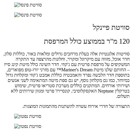
סוויטת פיינקל
120 מ"ר בממוצע כולל המרפסת
סוויטות אלגנטיות אלה בעלת מרחבים גדולים ומלאות באור, כוללות סלון,
חדר אוכל, מזווה עם מיקרוגל ומקרר, וחלונות מהרצפה עד התקרה
המשקיפים על מרפסת פרטית עם ג'קוזי. חדר השינה כולל מיטת קינג סייז
– החותם שלנו מיטת Mariner's Dream™ עם מזרני יורו-טופ מפוארים,
בתוספת חדר הלבשה נפרד והאמבטיה כוללת אמבט ג'קוזי ומקלחת גדול
במיוחד, כמו גם מקלחון נוסף, יש גם ספת מיטה המתאימה לשני אנשים
ושירותי אורחים. המתקנים כוללים מערכת סטריאו פרטית, שימוש
בטרקלין Neptune האקסקלוסיבי, קונסיירז' פרטי ומגוון שירותים ללא
תשלום.
התצורה של חדרי אירוח עשויה להשתנות מהתמונות המוצגות.